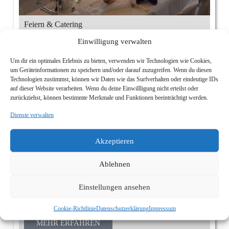
Feiern & Catering
Für Feierlichkeiten bieten wir Ihnen alles an, was Sie
Einwilligung verwalten
für ein (gelungenes) Fest brauchen.
MEHR ERFAHREN
Um dir ein optimales Erlebnis zu bieten, verwenden wir Technologien wie Cookies,
um Geräteinformationen zu speichern und/oder darauf zuzugreifen. Wenn du diesen
Technologien zustimmst, können wir Daten wie das Surfverhalten oder eindeutige IDs
auf dieser Website verarbeiten. Wenn du deine Einwillligung nicht erteilst oder
zurückziehst, können bestimmte Merkmale und Funktionen beeinträchtigt werden.
Dienste verwalten
Akzeptieren
Ablehnen
Einstellungen ansehen
Wildpark
Angrenzend an das Hotel erstreckt sich ein grosser
Wildpark mit zahlreichen Wildgehegen.
Cookie-Richtlinie
Datenschutzerklärung
Impressum
MEHR ERFAHREN