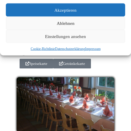
*In den Monaten Juni, Juli & August ist unsere
Akzeptieren
Küche freitags und samstags bis 21:00Uhr
geöffnet
Ablehnen
Unsere Speise- & Getränkekarten
Tisch reservieren
Einstellungen ansehen
Unsere aktuellen Speise- & Getränkekarten erhalten
sie über die unteren Buttons. Tagesaktuelle
Cookie-Richtlinie
Datenschutzerklärung
Impressum
Angebote bieten wir vor Ort an.
Speisekarte
Getränkekarte