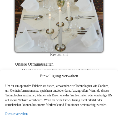
Restaurant
Unsere Öffnungszeiten
Montag
bis
Sonntag
durchgehend geöffnet ab
11:00 Uhr
Einwilligung verwalten
Warme Küche
täglich
bis
20:00 Uhr*
Zur Abendzeit bitten wir Sie um Reservierung.
Um dir ein optimales Erlebnis zu bieten, verwenden wir Technologien wie Cookies,
um Geräteinformationen zu speichern und/oder darauf zuzugreifen. Wenn du diesen
An allen gesetzlichen Feiertagen haben wir für
Technologien zustimmst, können wir Daten wie das Surfverhalten oder eindeutige IDs
Sie von 11:00 -20:00 Uhr geöffnet.
auf dieser Website verarbeiten. Wenn du deine Einwillligung nicht erteilst oder
zurückziehst, können bestimmte Merkmale und Funktionen beeinträchtigt werden.
(Heiligabend immer geschlossen)
Dienste verwalten